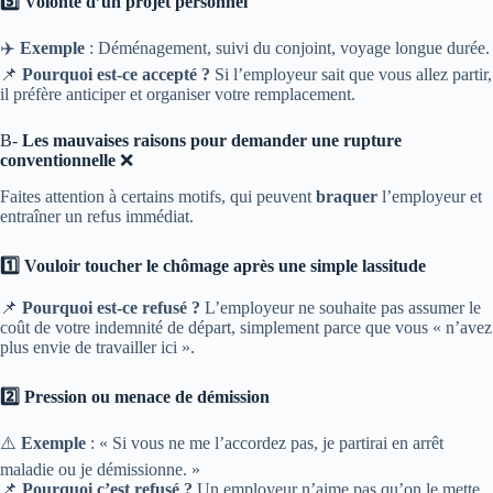
5️⃣ Volonté d’un projet personnel
✈️
Exemple
: Déménagement, suivi du conjoint, voyage longue durée.
📌
Pourquoi
est-ce
accepté ?
Si l’employeur sait que vous allez partir,
il préfère anticiper et organiser votre remplacement.
B-
Les mauvaises raisons pour demander une rupture
conventionnelle
❌
Faites attention à certains motifs, qui peuvent
braquer
l’employeur et
entraîner un refus immédiat.
1️⃣ Vouloir toucher le chômage après une simple lassitude
📌
Pourquoi
est-ce
refusé ?
L’employeur ne souhaite pas assumer le
coût de votre indemnité de départ, simplement parce que vous « n’avez
plus envie de travailler ici ».
2️⃣ Pression ou menace de démission
⚠️
Exemple
: « Si vous ne me l’accordez pas, je partirai en arrêt
maladie ou je démissionne. »
📌
Pourquoi c’est refusé ?
Un employeur n’aime pas qu’on le mette