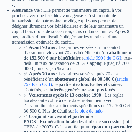
🙂
Assurance-vie
: Elle permet de transmettre un capital à vos
proches avec une fiscalité avantageuse. C’est un outil de
transmission de patrimoine privilégié qui vous permet de
désigner librement vos bénéficiaires et de leur transmettre un
capital hors droits de succession, dans certaines limites. Après 8
ans, profitez d’une fiscalité allégée sur les retraits et d’une
transmission optimisée du capital.
✅
Avant 70 ans
: Les primes versées sur un contrat
d’assurance vie avant 70 ans bénéficient d’un
abattement
de 152 500 € par bénéficiaire
(
article 990 I du CGI
). Au-
delà, un taux de taxation de 20 % s’applique jusqu’à 700
000 €, puis 31,25 % au-delà.
✅
Après 70 ans
: Les primes versées après 70 ans
bénéficient d’un
abattement global de 30 500 €
(
article
757 B du CGI)
,
réparti entre tous les bénéficiaires
.
Toutefois, les
intérêts générés ne sont pas taxés
.
✅
Versements après le 13 octobre 1998
: Les règles
fiscales ont évolué à cette date, notamment avec
l’instauration des abattements spécifiques de 152 500 € et
30 500 €. Plus de détail sur
le blog de nalo
.
✅
Conjoint survivant et partenaire
PACS
:
Exonération totale
des droits de succession (loi
TEPA de 2007). Cela signifie qu’un
époux ou partenaire